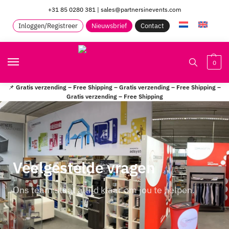
+31 85 0280 381
|
sales@partnersinevents.com
Inloggen/Registreer
Nieuwsbrief
Contact
0
📌
Gratis verzending – Free Shipping – Gratis verzending – Free Shipping –
Gratis verzending – Free Shipping
Veelgestelde vragen
Ons team staat altijd klaar om jou te helpen.