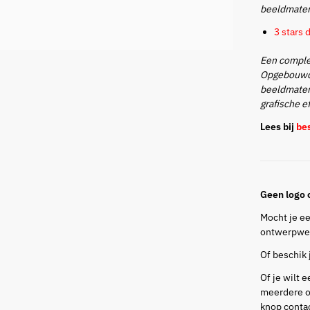
beeldmater
3 stars 
Een complex
Opgebouwd u
beeldmater
grafische e
Lees bij
bes
Geen logo o
Mocht je ee
ontwerpwen
Of beschik j
Of je wilt 
meerdere o
knop conta