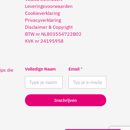
Leveringsvoorwaarden
Cookieverklaring
Privacyverklaring
Disclaimer & Copyright
BTW nr NL803554722B02
KVK nr 24195958
Volledige Naam
Email
*
ips die
Inschrijven