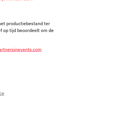
het productiebestand ter
ef op tijd beoordeelt om de
rtnersinevents.com
ce