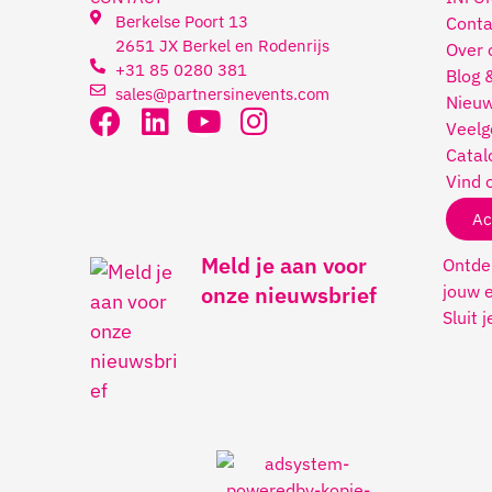
Berkelse Poort 13
Conta
2651 JX Berkel en Rodenrijs
Over 
+31 85 0280 381
Blog 
sales@partnersinevents.com
Nieuw
Veelg
Catal
Vind 
Ac
Meld je aan voor
Ontdek
jouw e
onze nieuwsbrief
Sluit 