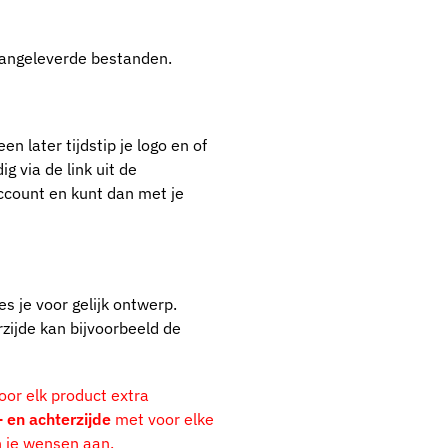
 aangeleverde bestanden.
n later tijdstip je logo en of
g via de link uit de
 account en kunt dan met je
s je voor gelijk ontwerp.
rzijde kan bijvoorbeeld de
oor elk product extra
- en achterzijde
met voor elke
n je wensen aan.