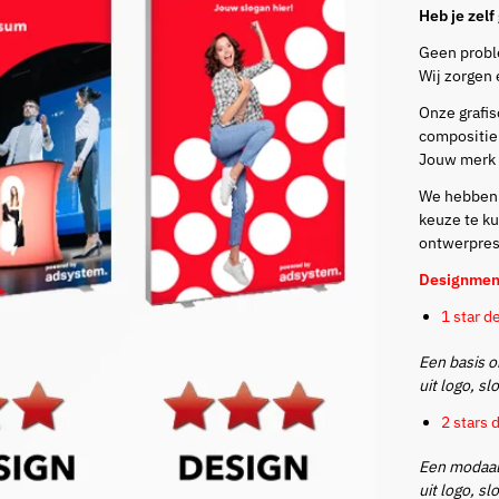
Heb je zel
Geen probl
Wij zorgen 
Onze grafis
compositie 
Jouw merk b
We hebben
keuze te k
ontwerpres
Designme
1 star d
Een basis o
uit logo, sl
2 stars 
Een modaal
uit logo, sl