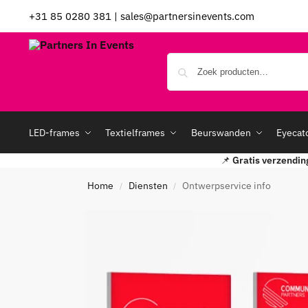
+31 85 0280 381
|
sales@partnersinevents.com
LED-frames
Textielframes
Beurswanden
Eyecat
📌
Gratis verzendin
Home
Diensten
Ontwerpservice info
/
/