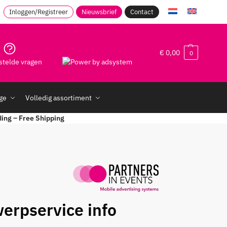
Inloggen/Registreer
Nieuwsbrief
Contact
€
0,00
0
stelde vragen
age
Volledig assortiment
ding – Free Shipping
erpservice info