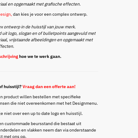
iaal en opgemaakt met grafische effecten.
design,
dan kies je voor een complex ontwerp.
 ontwerp in de huisstijl van jouw merk.
it logo, slogan en of bulletpoints a
angevuld met
iaal, vrijstaande afbeeldingen en opgemaakt met
ffecten.
chrijving
hoe we te werk gaan.
f huisstijl?
Vraag dan een offerte aan!
n product willen bestellen met specifieke
sen die niet overeenkomen met het Designmenu.
e niet over een up to date logo en huisstijl.
een custommade beursstand die bestaat uit
nderdelen en vlakken neem dan via onderstaande
ct met ons op.