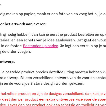
.
dig maken op papier, maak er een foto van en voeg het bij je
ater het artwork aanleveren?
g nodig hebben, dan kan je eerst je product bestellen en op ee
eriaal en een schets van je idee aanleveren.
Dat gaat eenvoudi
k in de footer:
Bestanden uploaden
. Je logt dan eerst in op je
j de order voegen.
 ontwerp.
n je bestelde product precies dezelfde uiting moeten hebben kie
end ontwerp. Bij een verschillend ontwerp van de voor en achte
ign en de voorzijde 3 stars design worden gekozen.
hetzelfde product en zijn de designs verschillend, dan kun je v
 kiest dan per product een extra ontwerpservice
voor de voor
ice. Lever dan per product ook een schetsje en toelichting va