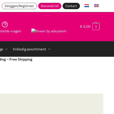
Inloggen/Registreer
Nieuwsbrief
Contact
€
0,00
0
stelde vragen
age
Volledig assortiment
ding – Free Shipping