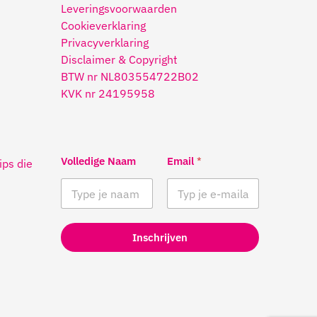
Leveringsvoorwaarden
Cookieverklaring
Privacyverklaring
Disclaimer & Copyright
BTW nr NL803554722B02
KVK nr 24195958
Volledige Naam
Email
*
ips die
Inschrijven