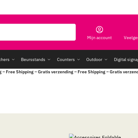
Zoeken
Mijn account
Veelge
chers
Beursstands
Counters
Outdoor
Digital sign
g – Free Shipping – Gratis verzending – Free Shipping – Gratis verzen
m