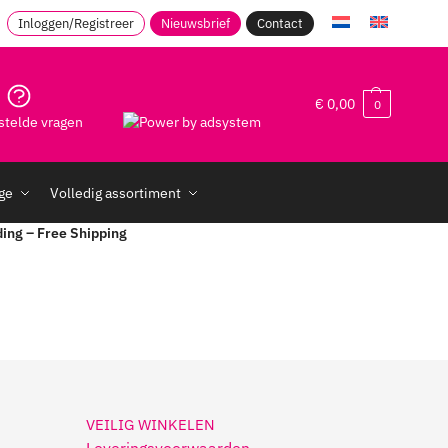
Inloggen/Registreer
Nieuwsbrief
Contact
€
0,00
0
stelde vragen
age
Volledig assortiment
ding – Free Shipping
VEILIG WINKELEN