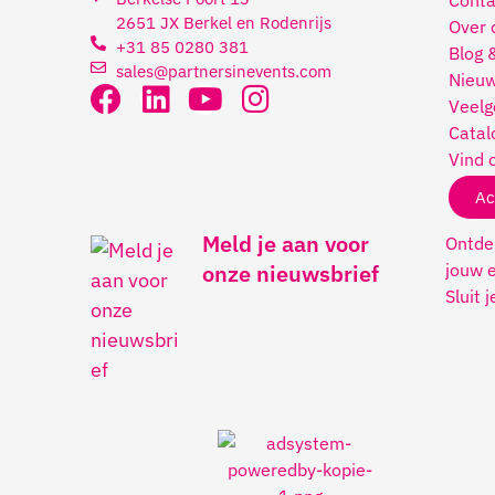
Conta
2651 JX Berkel en Rodenrijs
Over 
+31 85 0280 381
Blog 
sales@partnersinevents.com
Nieuw
Veelg
Catal
Vind 
Ac
Meld je aan voor
Ontdek
jouw e
onze nieuwsbrief
Sluit 