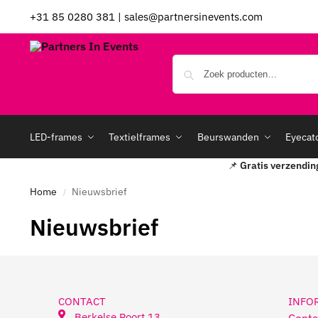
+31 85 0280 381
|
sales@partnersinevents.com
LED-frames
Textielframes
Beurswanden
Eyecat
📌
Gratis verzendin
Home
Nieuwsbrief
/
Nieuwsbrief
CONTACT
INFO
Berkelse Poort 13