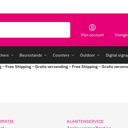
Zoeken
Mijn account
Veelge
chers
Beursstands
Counters
Outdoor
Digital sign
g – Free Shipping – Gratis verzending – Free Shipping – Gratis verzen
RMATIE
KLANTENSERVICE