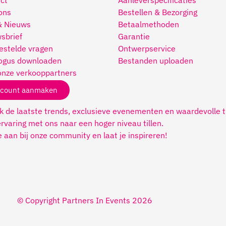
ct
Aanleverspecificaties
ons
Bestellen & Bezorging
& Nieuws
Betaalmethoden
sbrief
Garantie
estelde vragen
Ontwerpservice
ogus downloaden
Bestanden uploaden
onze verkooppartners
count aanmaken
 de laatste trends, exclusieve evenementen en waardevolle t
rvaring met ons naar een hoger niveau tillen.
je aan bij onze community en laat je inspireren!
© Copyright Partners In Events 2026