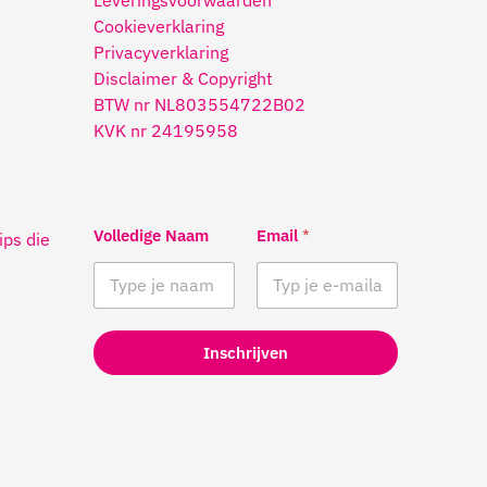
Leveringsvoorwaarden
Cookieverklaring
Privacyverklaring
Disclaimer & Copyright
BTW nr NL803554722B02
KVK nr 24195958
Volledige Naam
Email
*
ips die
Inschrijven