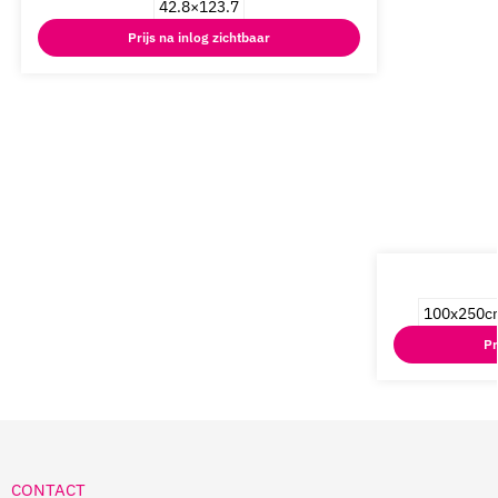
42.8×123.7
Prijs na inlog zichtbaar
100x250c
Pr
CONTACT